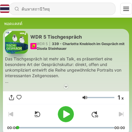
พอดแคสต์
WDR 5 Tischgespräch
WDR 5
|
339 - Charlotte Knobloch im Gespräch mit
Gisela Steinhauer
Das Tischgespräch ist mehr als Talk, es präsentiert eine
besondere Art der Gesprächskultur: direkt, offen und
unkompliziert entwirft die Reihe ungewöhnliche Portraits von
interessanten Zeitgenossen.
(Archiv)
1
x
ระดับเสียง
00:00
00:00