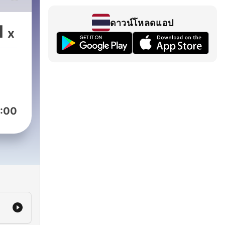
أيض
ดาวน์โหลดแอป
1
x
:00