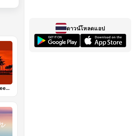
ดาวน์โหลดแอป
24/7 Deep Sleep Music Relaxing Music Insomnia Sleep Relaxing Music Study Sleep Meditation