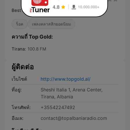
Best of Gold Radio
ร็อค
เพลงคลาสสิกยอดนิยม
ความถี่ Top Gold:
Tirana:
100.8 FM
ผู้ติดต่อ
เว็บไซต์
http://www.topgold.al/
ที่อยู่:
Sheshi Italia 1, Arena Center,
Tirana, Albania
โทรศัพท์:
+35542247492
อีเมล:
contact@topalbaniaradio.com