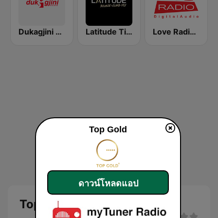
Dukagjini Radio
Latitude Tirana
Love Radio 90.7 Digital
Top Gold
ดาวน์โหลดแอป
Top Gold