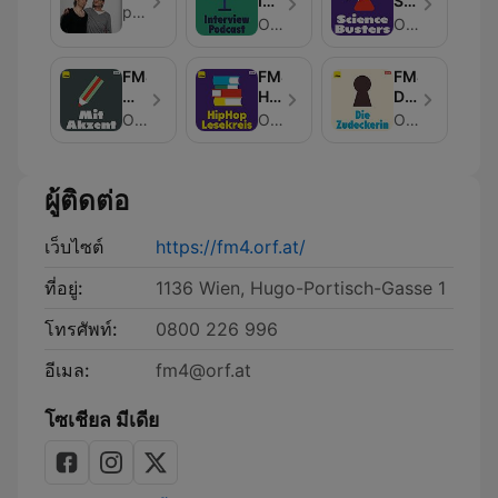
Interview
Science
projektX
Podcast
Busters
ORF Radio FM4
ORF Radio FM4
FM4
FM4
FM4
Mit
HipHop
Die
Akzent
Lesekreis
Zudeckerin
ORF Radio FM4
ORF Radio FM4
ORF Radio FM4
ผู้ติดต่อ
เว็บไซต์
https://fm4.orf.at/
ที่อยู่:
1136 Wien, Hugo-Portisch-Gasse 1
โทรศัพท์:
0800 226 996
อีเมล:
fm4@orf.at
โซเชียล มีเดีย