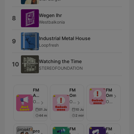
Wegen Ihr
8
Westbalkonia
Industrial Metal House
9
Loopfresh
Watching the Time
10
STEREOFOUNDATION
FM4
FM4
FM4
Auf
Ombudsmann
Ombudsman
Laut
ORF Radio FM4 - ตอน 20
ORF Radio FM4 - ตอน 5
ORF Radio FM4
01 Jul 2026
10 Jul 2026
44 min
2 min
FM4
FM4
projektX