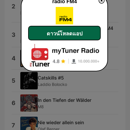
radio FM4
@ FM4 La Boum de Luxe -
2
Remaster)
FehlZündung
Dumpf&Düster (Myrs&Mild @ FM4
ดาวน์โหลดแอป
3
La Boum de Luxe - Remaster)
mike_myrs
Dogs Bollocks
4
Dogs Bollocks
Catskills #5
5
Laddio Bolocko
In den Tiefen der Wälder
6
M8
Nie wieder allein sein
7
Olaf Berger