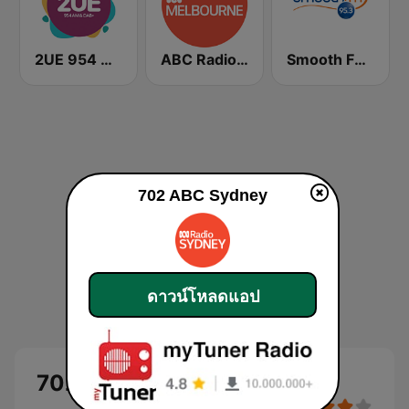
2UE 954 AM
ABC Radio Melbourne
Smooth FM 95.3 Sydney
702 ABC Sydney
ดาวน์โหลดแอป
702 ABC Sydney