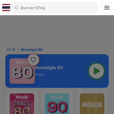
สถานี
Nostalgie 80
Nostalgie 80
Online