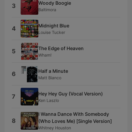
Woody Boogie
3
Baltimora
Midnight Blue
4
Louise Tucker
The Edge of Heaven
5
Wham!
Half a Minute
6
Matt Bianco
Hey Hey Guy (Vocal Version)
7
Ken Laszlo
I Wanna Dance With Somebody
8
(Who Loves Me) [Single Version]
Whitney Houston