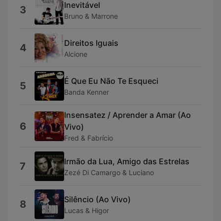
Inevitável
3
Bruno & Marrone
Direitos Iguais
4
Alcione
É Que Eu Não Te Esqueci
5
Banda Kenner
Insensatez / Aprender a Amar (Ao
6
Vivo)
Fred & Fabrício
Irmão da Lua, Amigo das Estrelas
7
Zezé Di Camargo & Luciano
Silêncio (Ao Vivo)
8
Lucas & Higor