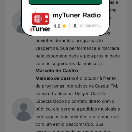
programas que unem música, notícias e
o universo das celebridades. Com uma
trajetória profissional que abrange o
rádio e a televisão, ela utiliza uma
linguagem moderna para engajar os
ouvintes durante a programação
vespertina. Sua performance é marcada
pela espontaneidade e pela proximidade
com os seguidores da emissora.
Marcelo de Castro
Marcelo de Castro
é o locutor à frente
de programas interativos na Gazeta FM,
como o tradicional
Disque Gazeta
.
Especializado no contato direto com o
público, ele gerencia pedidos musicais e
mensagens dos ouvintes em tempo real
com um estilo descontraído. Sua
carreira é dedicada ao rádio popular,