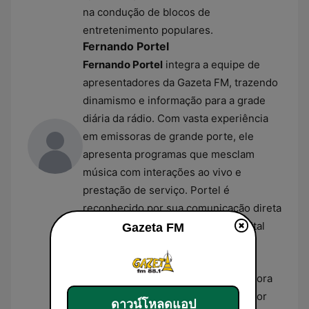
na condução de blocos de
entretenimento populares.
Fernando Portel
Fernando Portel
integra a equipe de
apresentadores da Gazeta FM, trazendo
dinamismo e informação para a grade
diária da rádio. Com vasta experiência
em emissoras de grande porte, ele
apresenta programas que mesclam
música com interações ao vivo e
prestação de serviço. Portel é
reconhecido por sua comunicação direta
e enérgica com a audiência da capital
Gazeta FM
paulista.
Renata Rossi
Renata Rossi
atua como comunicadora
na Gazeta FM, sendo responsável por
ดาวน์โหลดแอป