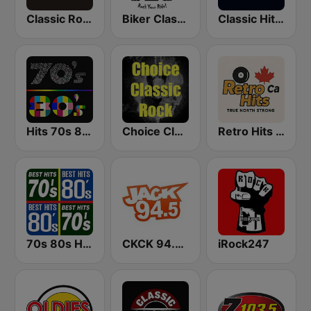
Classic Rock 109
Biker Classic Rock Radio
Classic Hits 109 - 70s 80s 90s
Hits 70s 80s
Choice Classic Rock Radio
Retro Hits Canada
70s 80s Hits Radio
CKCK 94.5 Jack FM
iRock247