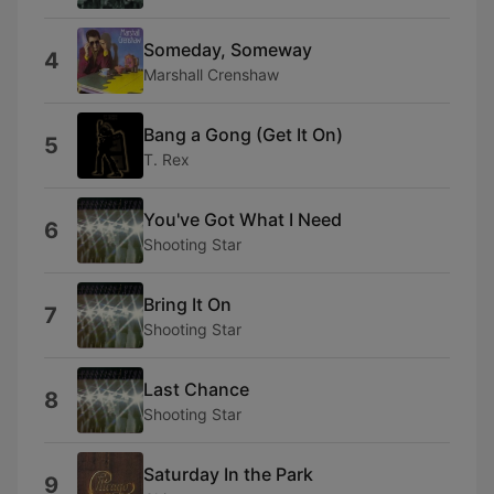
Someday, Someway
4
Marshall Crenshaw
Bang a Gong (Get It On)
5
T. Rex
You've Got What I Need
6
Shooting Star
Bring It On
7
Shooting Star
Last Chance
8
Shooting Star
Saturday In the Park
9