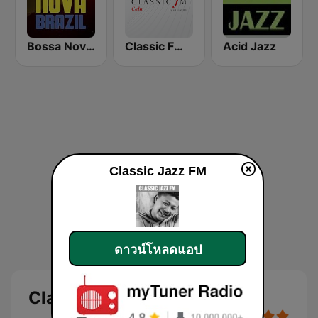
Bossa Nova Brazil
Classic FM Calm
Acid Jazz
Classic Jazz FM
ดาวน์โหลดแอป
Classic Jazz FM