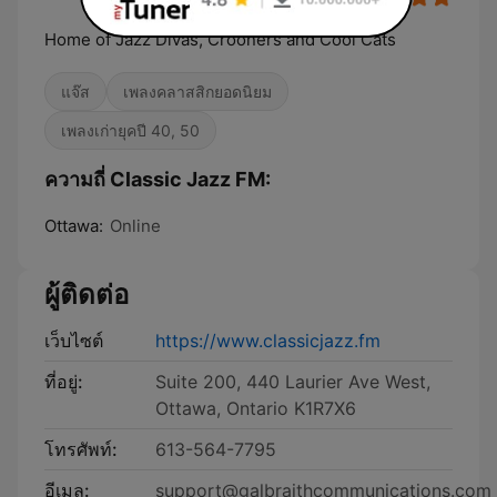
Home of Jazz Divas, Crooners and Cool Cats
แจ๊ส
เพลงคลาสสิกยอดนิยม
เพลงเก่ายุคปี 40, 50
ความถี่ Classic Jazz FM:
Ottawa:
Online
ผู้ติดต่อ
เว็บไซต์
https://www.classicjazz.fm
ที่อยู่:
Suite 200, 440 Laurier Ave West,
Ottawa, Ontario K1R7X6
โทรศัพท์:
613-564-7795
อีเมล:
support@galbraithcommunications.com