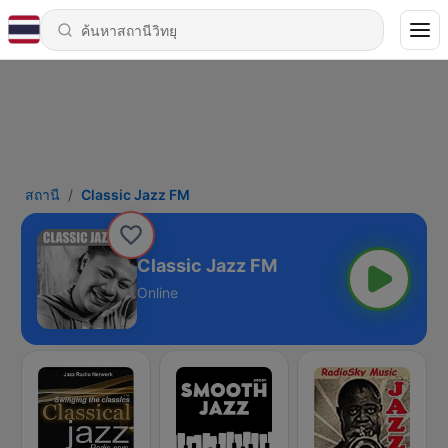
สถานี
Classic Jazz FM
Classic Jazz FM
Online