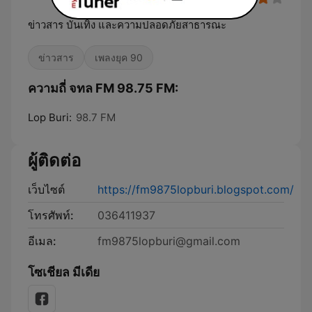
ข่าวสาร บันเทิง และความปลอดภัยสาธารณะ
ข่าวสาร
เพลงยุค 90
ความถี่ จทล FM 98.75 FM:
Lop Buri:
98.7 FM
ผู้ติดต่อ
เว็บไซต์
https://fm9875lopburi.blogspot.com/
โทรศัพท์:
036411937
อีเมล:
fm9875lopburi@gmail.com
โซเชียล มีเดีย