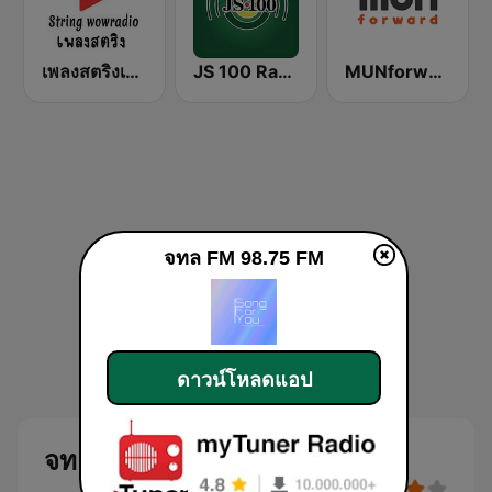
เพลงสตริงเก่า ว้าว เรดิโอ online
JS 100 Radio
MUNforward
จทล FM 98.75 FM
ดาวน์โหลดแอป
จทล FM 98.75 FM