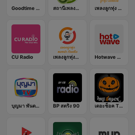
Goodtime Radio
สถานีเพลงแดนซ์ Request Radio Dance Mix
เพลงลูกทุ่ง ล้านนาเรดิโอ
CU Radio
เพลงลูกทุ่งหมอลำ กันตรึม ไทยลานนาเรดิโอ
Hotwave Online
บุญมา พันดวง (Boonma FM)
BP สตริง 90
เดอะช็อค The Shock 101