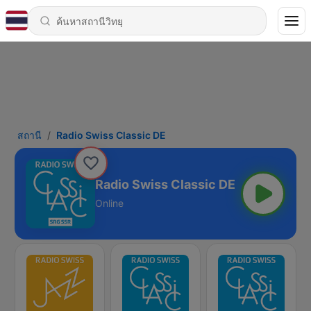
สถานี
Radio Swiss Classic DE
Radio Swiss Classic DE
Online