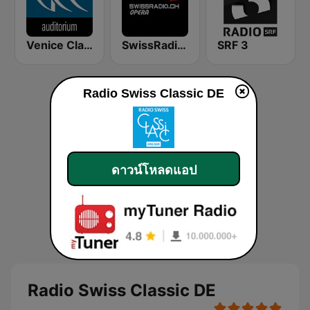
Venice Classic Radio | VCR Auditorium
SwissRadio.ch Classical Opera
SRF 3
Radio Swiss Classic DE
ดาวน์โหลดแอป
Radio Swiss Classic DE