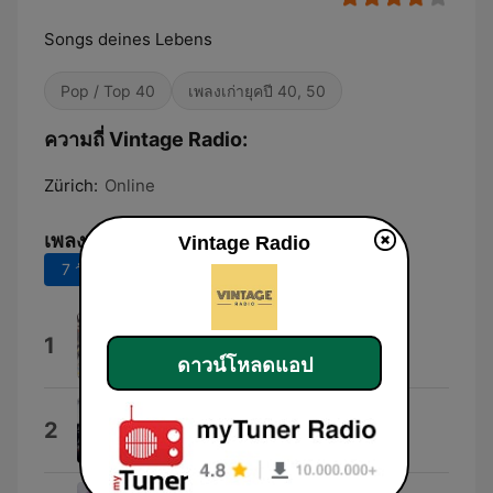
Songs deines Lebens
Pop / Top 40
เพลงเก่ายุคปี 40, 50
ความถี่ Vintage Radio:
Zürich:
Online
เพลงยอดนิยม
Vintage Radio
7 วันที่ผ่านมา
30 วันที่ผ่านมา
Out of Touch
1
Daryl Hall & John Oates
ดาวน์โหลดแอป
Uptown Girl
2
Billy Joel