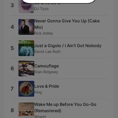
80-s To 90-s
3
DJ Tyzo
Never Gonna Give You Up (Cake
4
Mix)
Rick Astley
Just a Gigolo / I Ain't Got Nobody
5
David Lee Roth
Camouflage
6
Stan Ridgway
Love & Pride
7
King
Wake Me up Before You Go-Go
8
(Remastered)
Wham!