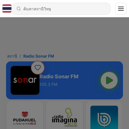
สถานี
Radio Sonar FM
Radio Sonar FM
105.3 FM