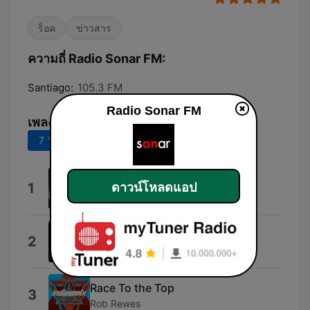
ร็อค
ข่าวสาร
ความถี่ Radio Sonar FM:
Santiago:
105.3 FM
Radio Sonar FM
เพลงยอดนิยม
7 วันที่ผ่านมา
30 วันที่ผ่านมา
Veni Vidi Vici
1
ดาวน์โหลดแอป
Geoffrey James Pidcock Holroyde
Take Me Out
2
Franz Ferdinand
Race To the Top
3
Rob Rewes