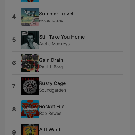
Summer Travel
4
e-soundtrax
Still Take You Home
5
Arctic Monkeys
Gain Drain
6
Paul J. Borg
Rusty Cage
7
Soundgarden
Rocket Fuel
8
Rob Rewes
All I Want
9