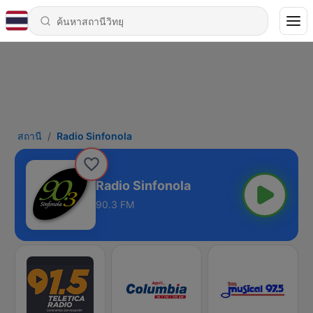
สถานี
Radio Sinfonola
Radio Sinfonola
90.3 FM