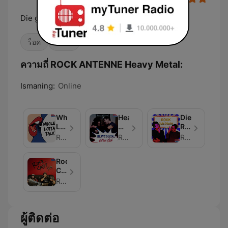
Die ganze Welt des Heavy Metal
ร็อค
เมทัล
ความถี่ ROCK ANTENNE Heavy Metal:
Ismaning:
Online
Whole
Heavy
Die
Lotta
Metal
ROCK
Talk
Culture
ANTENNE
ROCK ANTENNE, Interviews with Metallica, Bruce Dickinson, Pop Evil, Glenn Hughes, Hammerfall, Nickelback
ROCK ANTENNE & Vicious Rumors
ROCK ANTENNE, Rock Quiz, Rock-Fragen
-
Clash
Rock
Interviews
Quiz
Rock-
that
Nacht!
Cast
rock!
114
ROCK ANTENNE, Serum 114, Nils Lang, Junge dein Label
-
Die
ROCK
ผู้ติดต่อ
ANTENNE
Late