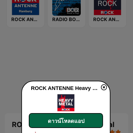
ROCK ANTENNE Hamburg
RADIO BOB! ACDC
ROCK ANTENNE Modern Rock
ROCK ANTENNE Heavy Metal
ดาวน์โหลดแอป
ROCK ANTENNE Heavy Metal