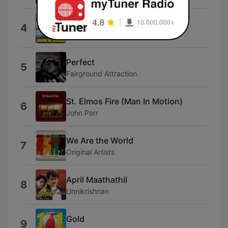
Bad Boys
4
Andrew Wagner
Perfect
5
Fairground Attraction
St. Elmos Fire (Man In Motion)
6
John Parr
We Are the World
7
Original Artists
April Maathathil
8
Unnikrishnan
Gold
9