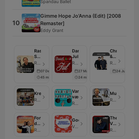
Spandau Ballet
Gimme Hope Jo'Anna (Edit) [2008
10
Remaster]
Eddy Grant
Rasmus
Daniels
Chriz
Seebach
Jul
&
Takeover
Heino
RadioPlay - ตอน 1
Rayo - ตอน 112
RadioPlay - ตอน 364
07 Dec 2017
27 Mar 2026
24 Jun 2019
45 min
24 min
Varigt
Krejlerklubben
Musikintervi
vægttab
RadioPlay
RadioPlay
RadioPlay
Forstå
The
Godnathistorien
din
Voice
Vi Unge
dame
In
RadioPlay
RadioPlay
The