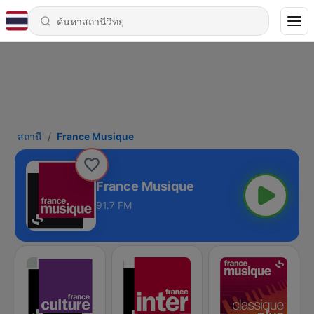
สถานี
France Musique
France Musique
91.7 FM