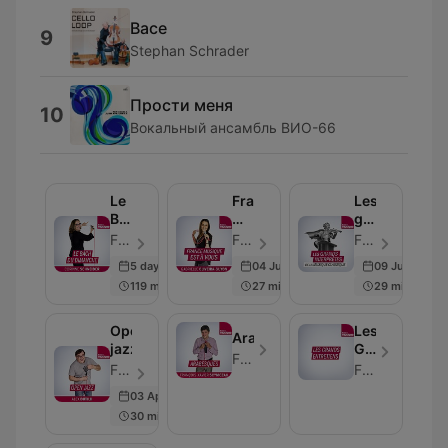
Bace
9
Stephan Schrader
Прости меня
10
Вокальный ансамбль ВИО-66
Le
France
Les
Bach
Musique
grands
du
est
interprètes
France Musique - ตอน 18
France Musique - ตอน 46
France Musique - ตอน 20
dimanche
à
de
5 days ago
04 Jul 2026
09 Jun 2026
vous
la
119 min
27 min
29 min
musique
classique
Open
Les
Arabesques
jazz
Grands
France Musique
entretiens
France Musique - ตอน 20
France Musique
03 Apr 2026
30 min