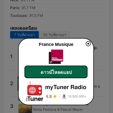
Paris:
91.7 FM
Toulouse:
91.5 FM
เพลงยอดนิยม
7 วันที่ผ่านมา
30 วันที่ผ่านมา
France Musique
Cello Sonata No. 5 in D Major, Op.
102 No. 2: III. Allegro - Allegro
1
fugato
Jacqueline du Pré & Gerald Moore
ดาวน์โหลดแอป
You Shall Go
Patrick Doyle, Robert Ziegler, Tony
2
Hymas, Jonathan Snowdon, Robert Hill &
Richard Morgan
Mantra, Work No. 32: bar 1-2
3
Xenia Pestova & Pascal Meyer