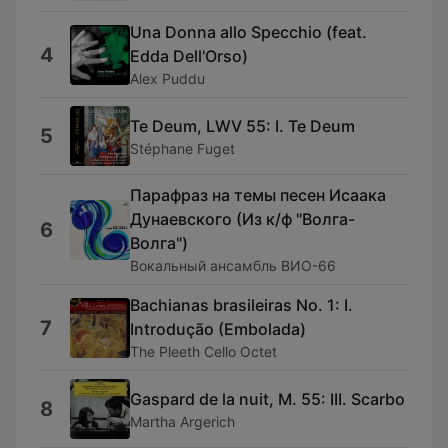
Una Donna allo Specchio (feat.
4
Edda Dell'Orso)
Alex Puddu
Te Deum, LWV 55: I. Te Deum
5
Stéphane Fuget
Парафраз на темы песен Исаака
Дунаевского (Из к/ф "Волга-
6
Волга")
Вокальный ансамбль ВИО-66
Bachianas brasileiras No. 1: I.
7
Introdução (Embolada)
The Pleeth Cello Octet
Gaspard de la nuit, M. 55: III. Scarbo
8
Martha Argerich