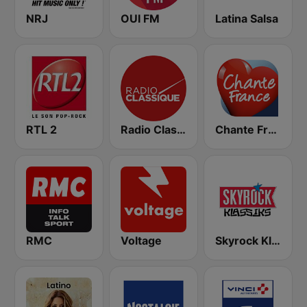
NRJ
OUI FM
Latina Salsa
RTL 2
Radio Classique
Chante France
RMC
Voltage
Skyrock Klassiks