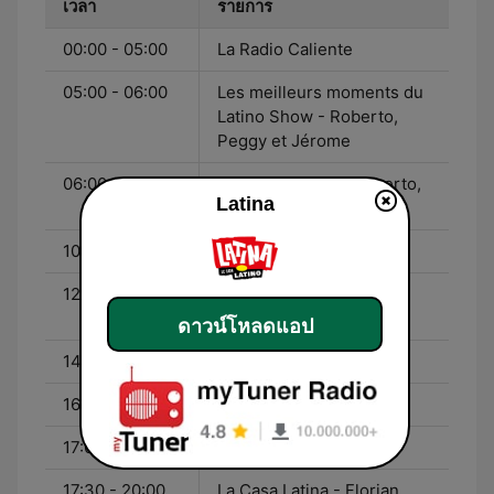
เวลา
รายการ
00:00 - 05:00
La Radio Caliente
05:00 - 06:00
Les meilleurs moments du
Latino Show - Roberto,
Peggy et Jérome
06:00 - 10:00
Le Latino Show - Roberto,
Latina
Peggy et Jérome
10:00 - 12:00
Hemelyne - Hemelyne
12:00 - 14:00
La Pause Latina -
Hemelyne et Ludo
ดาวน์โหลดแอป
14:00 - 16:00
Ludo - Hemelyne
16:00 - 20:00
Florian - Florian
17:00 - 17:30
Hot Latina - Florian
17:30 - 20:00
La Casa Latina - Florian