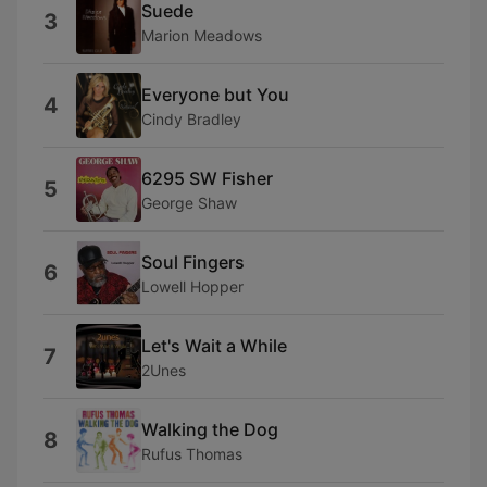
Suede
3
Marion Meadows
Everyone but You
4
Cindy Bradley
6295 SW Fisher
5
George Shaw
Soul Fingers
6
Lowell Hopper
Let's Wait a While
7
2Unes
Walking the Dog
8
Rufus Thomas