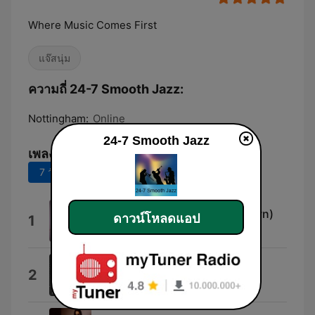
Where Music Comes First
แจ๊สนุ่ม
ความถี่ 24-7 Smooth Jazz:
Nottingham:
Online
24-7 Smooth Jazz
เพลงยอดนิยม
7 วันที่ผ่านมา
30 วันที่ผ่านมา
Perfect Sunday (feat. Paul Brown)
ดาวน์โหลดแอป
1
Carol Albert
Table For 2 (feat. Steve Cole)
2
Nicholas Cole