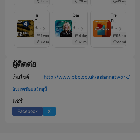
7 min
29 min
42 min
Radio
4
In
Desert
The
Our
Island
Documentary
Time:
Discs
Podcast
BBC Radio 4 - ตอน 230
BBC Radio 4 - ตอน 2000
BBC World Service - ตอน 2003
History
1 week ago
4 days ago
15 hours ago
52 min
51 min
27 min
ผู้ติดต่อ
เว็บไซต์
http://www.bbc.co.uk/asiannetwork/
อัปเดตข้อมูลวิทยุนี้
แชร์
Facebook
X