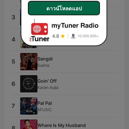
Jubin Nautiyal
ดาวน์โหลดแอป
Dhol
3
Ahadadream
Showgirl
4
Mumzy Stranger
Sangdi
5
Sukha
Goin' Off
6
Karan Aujla
Pal Pal
7
AFUSIC
Where Is My Husband
8