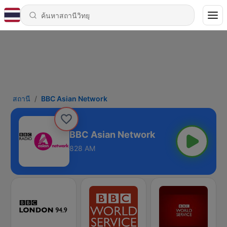
สถานี
BBC Asian Network
BBC Asian Network
828 AM