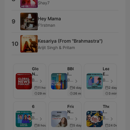
Shay7
Hey Mama
9
F1rstman
Kesariya (From "Brahmastra")
10
Arijit Singh & Pritam
Global
BBC
Learning
News
Inside
English
Podcast
Science
Conversation
BBC World Service - ตอน 281
BBC Radio 4 - ตอน 663
BBC Radio - ตอน 819
11 hours ago
6 days ago
2 days ago
29 min
26 min
3 min
6
Friday
The
Minute
Night
Infinite
English
Comedy
Monkey
BBC Radio - ตอน 335
BBC Radio 4 - ตอน 259
BBC Radio 4 - ตอน 239
from
Cage
8 hours ago
5 days ago
24 Dec 2025
BBC