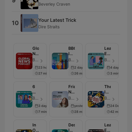
9
Beverley Craven
Your Latest Trick
10
Dire Straits
Global
BBC
Learning
News
Inside
English
Podcast
Science
Conversation
BBC World Service - ตอน 286
BBC Radio 4 - ตอน 664
BBC Radio - ตอน 819
23 hours ago
2 days ago
4 days ago
27 min
26 min
3 min
6
Friday
The
Minute
Night
Infinite
English
Comedy
Monkey
BBC Radio - ตอน 335
BBC Radio 4 - ตอน 260
BBC Radio 4 - ตอน 239
from
Cage
3 days ago
yesterday
24 Dec 2025
BBC
7 min
28 min
42 min
Radio
4
In
Desert
Learning
Our
Island
English