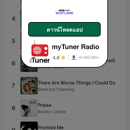
Time Is Time
4
Syd Dale & Jean-Philippe Rameau
ดาวน์โหลดแอป
(I Just) Died in Your Arms
5
Cutting Crew
The End of the World (Remastered)
6
Skeeter Davis
There Are Worse Things I Could Do
7
Stockard Channing
Praise
8
Brooke Combe
Promise Me