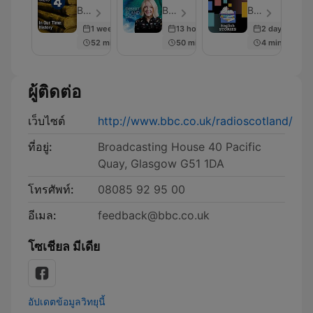
Time:
Discs
Stories
BBC Radio 4 - ตอน 230
BBC Radio 4 - ตอน 2001
BBC Radio - ตอน 281
History
1 week ago
13 hours ago
2 days ago
52 min
50 min
4 min
ผู้ติดต่อ
เว็บไซต์
http://www.bbc.co.uk/radioscotland/
ที่อยู่:
Broadcasting House 40 Pacific
Quay, Glasgow G51 1DA
โทรศัพท์:
08085 92 95 00
อีเมล:
feedback@bbc.co.uk
โซเชียล มีเดีย
อัปเดตข้อมูลวิทยุนี้