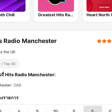
th Chill
Greatest Hits Radio South Coast
Heart North
s Radio Manchester
s the UK
 / Top 40
ถี่ Hits Radio Manchester:
hester:
DAB
างรายการ
จ.
อ.
พ.
พฤ.
ศ.
ส.
อ