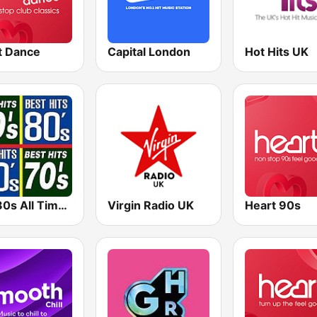
t Dance
Capital London
Hot Hits UK
70s 80s All Time Greatest
Virgin Radio UK
Heart 90s