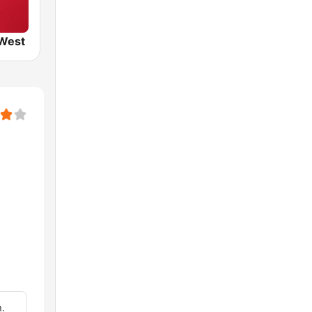
 West
า.