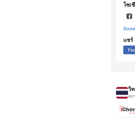
โซเชี
อัปเดตข
แชร์
Fa
วิ
สถา