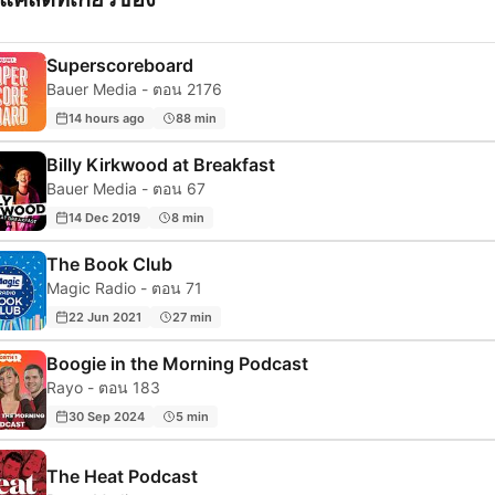
Superscoreboard
Bauer Media - ตอน 2176
14 hours ago
88 min
Billy Kirkwood at Breakfast
Bauer Media - ตอน 67
14 Dec 2019
8 min
The Book Club
Magic Radio - ตอน 71
22 Jun 2021
27 min
Boogie in the Morning Podcast
Rayo - ตอน 183
30 Sep 2024
5 min
The Heat Podcast