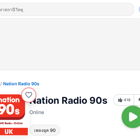
Nation Radio 90s
Nation Radio 90s
418
Online
เพลงยุค 90