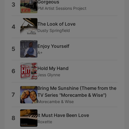
Gorgeous
3
PM Artist Sessions Project
The Look of Love
4
Dusty Springfield
Enjoy Yourself
5
A+
Hold My Hand
6
Jess Glynne
Bring Me Sunshine (Theme from the
7
TV Series ''Morecambe & Wise'')
Morecambe & Wise
It Must Have Been Love
8
Roxette