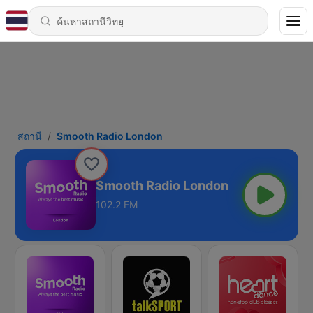
สถานี
Smooth Radio London
Smooth Radio London
102.2 FM