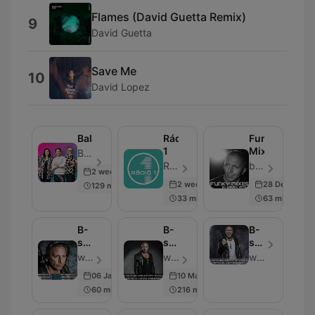
Flames (David Guetta Remix)
9
David Guetta
Save Me
10
David Lopez
Balázsék
Rádió
Funky
1
Mixes
Balázsék - ตอน 500
Rádió 1 - ตอน 500
by Bárány Attila - ตอน 16
2 weeks ago
2 weeks ago
28 Dec 2016
129 min
33 min
63 min
B-
B-
B-
sensual
sensual
sensual
Official
Official
Official
with Bárány Attila - ตอน 24
with Bárány Attila - ตอน 42
with Bárány Attila
DEEP
HOUSE
EDM
06 Jan 2017
10 Mar 2019
Podcast
Podcast
Podcast
60 min
216 min