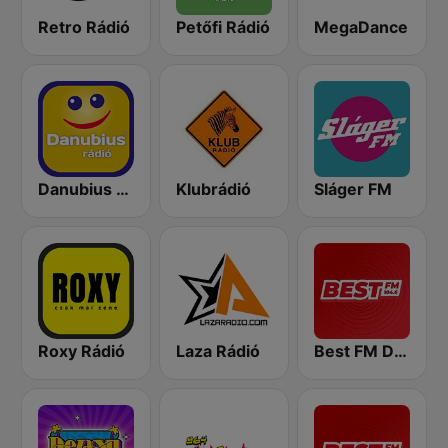
Retro Rádió
Petőfi Rádió
MegaDance
Danubius Rádió
Klubrádió
Sláger FM
Roxy Rádió
Laza Rádió
Best FM Debrecen