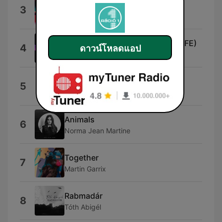
Piple (Extended Mix)
3
Alex Kenji & Federico Scavo
SLEEP TONIGHT (THIS IS THE LIFE)
4
ดาวน์โหลดแอป
Switch Disco
Street Life
5
Purple Disco Machine
Animals
6
Norma Jean Martine
Together
7
Martin Garrix
Rabmadár
8
Tóth Abigél