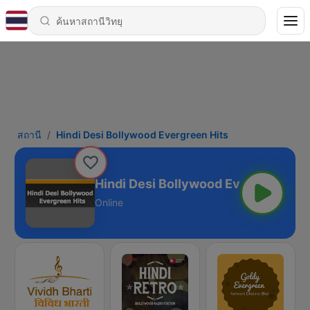
สถานี
Hindi Desi Bollywood Evergreen Hits
Hindi Desi Bollywood Evergreen Hits
Online