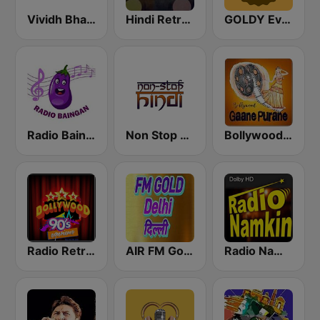
Vividh Bharti (विविध भारती)
Hindi Retro Hits Radio
GOLDY Evergreen
Radio Baingan
Non Stop Hindi
Bollywood Gaane Purane
Radio Retro Bollywood 90s
AIR FM Gold Dehli
Radio Namkin