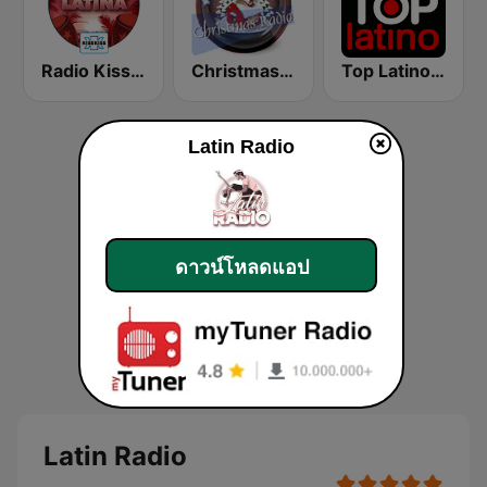
Radio Kiss Kiss Latina
Christmas Radio
Top Latino Radio
Latin Radio
ดาวน์โหลดแอป
Latin Radio