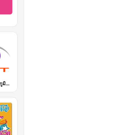
สถานีวิทุยส่วนภูมิภาค MCOT Radio เชียงราย