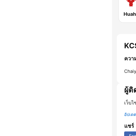
KCS
ความ
Chai
ผู้ต
เว็บไ
อัปเดตข
แชร์
Fa