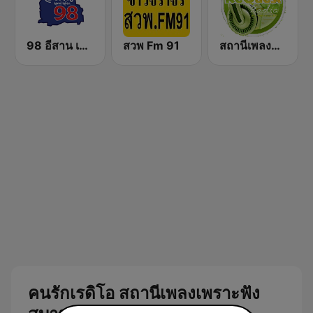
98 อีสาน เอฟเอ็ม
สวพ Fm 91
สถานีเพลงลูกทุ่ง Request Radio Country Music
คนรักเรดิโอ สถานีเพลงเพราะฟัง