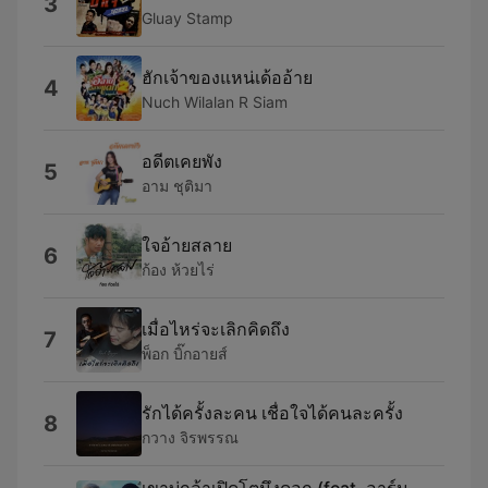
3
Gluay Stamp
ฮักเจ้าของแหน่เด้ออ้าย
4
Nuch Wilalan R Siam
อดีตเคยพัง
5
อาม ชุติมา
ใจอ้ายสลาย
6
ก้อง ห้วยไร่
เมื่อไหร่จะเลิกคิดถึง
7
พ็อก บิ๊กอายส์
รักได้ครั้งละคน เชื่อใจได้คนละครั้ง
8
กวาง จิรพรรณ