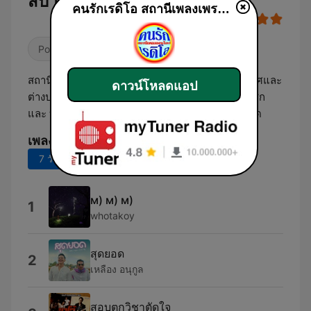
สบายๆ
คนรักเรดิโอ สถานีเพลงเพราะฟังสบายๆ
Pop / Top 40
สถานีเพลงออนไลน์ 24 ชั่วโมง รับฟังได้ ทั้งในประเทศและ
ดาวน์โหลดแอป
ต่างประเทศเพื่อความบันเทิง พบปะพูดคุยในหมุ่สมาชิก
และ บุคคลทั่วไป ไม่ได้แสวงหาผลกำไรแต่ประการใด
เพลงยอดนิยม
7 วันที่ผ่านมา
30 วันที่ผ่านมา
м) м) м)
1
whotakoy
สุดยอด
2
เหลือง อนุกูล
สอบตกวิชาตัดใจ