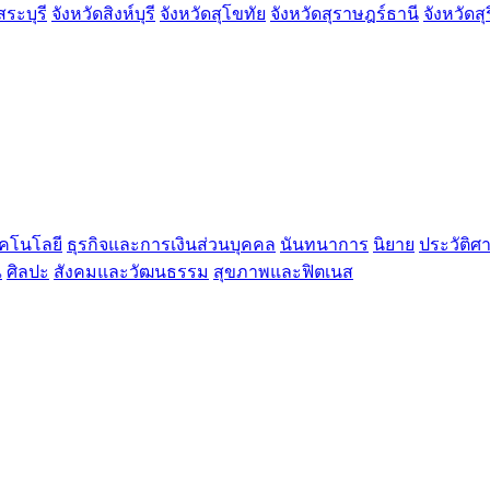
สระบุรี
จังหวัดสิงห์บุรี
จังหวัดสุโขทัย
จังหวัดสุราษฎร์ธานี
จังหวัดสุ
คโนโลยี
ธุรกิจและการเงินส่วนบุคคล
นันทนาการ
นิยาย
ประวัติศ
ณ
ศิลปะ
สังคมและวัฒนธรรม
สุขภาพและฟิตเนส