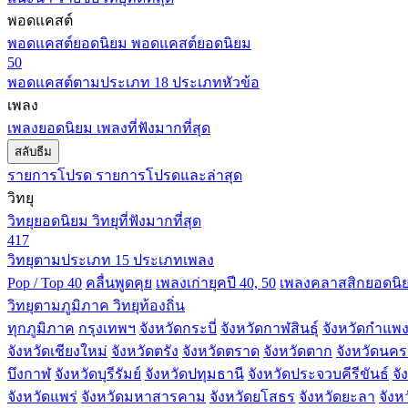
พอดแคสต์
พอดแคสต์ยอดนิยม
พอดแคสต์ยอดนิยม
50
พอดแคสต์ตามประเภท
18 ประเภทหัวข้อ
เพลง
เพลงยอดนิยม
เพลงที่ฟังมากที่สุด
สลับธีม
รายการโปรด
รายการโปรดและล่าสุด
วิทยุ
วิทยุยอดนิยม
วิทยุที่ฟังมากที่สุด
417
วิทยุตามประเภท
15 ประเภทเพลง
Pop / Top 40
คลื่นพูดคุย
เพลงเก่ายุคปี 40, 50
เพลงคลาสสิกยอดนิ
วิทยุตามภูมิภาค
วิทยุท้องถิ่น
ทุกภูมิภาค
กรุงเทพฯ
จังหวัดกระบี่
จังหวัดกาฬสินธุ์
จังหวัดกำแพ
จังหวัดเชียงใหม่
จังหวัดตรัง
จังหวัดตราด
จังหวัดตาก
จังหวัดนค
บึงกาฬ
จังหวัดบุรีรัมย์
จังหวัดปทุมธานี
จังหวัดประจวบคีรีขันธ์
จั
จังหวัดแพร่
จังหวัดมหาสารคาม
จังหวัดยโสธร
จังหวัดยะลา
จังห