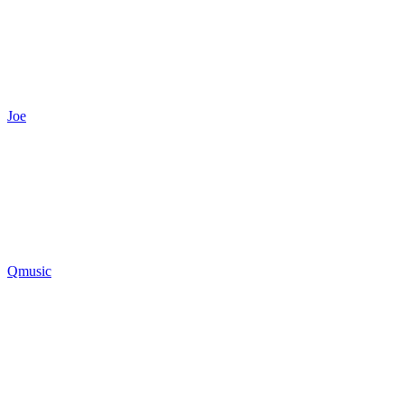
Joe
Qmusic