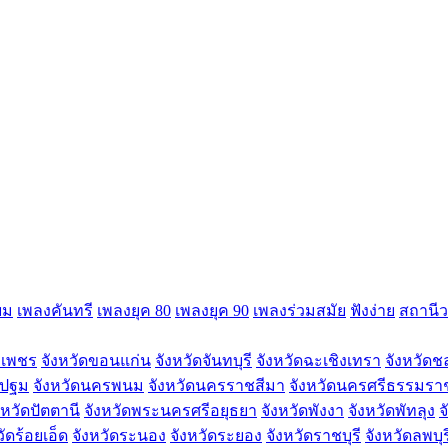
ยม
เพลงคันทรี
เพลงยุค 80
เพลงยุค 90
เพลงร่วมสมัย
ฟังง่าย
สถานีว
งเพชร
จังหวัดขอนแก่น
จังหวัดจันทบุรี
จังหวัดฉะเชิงเทรา
จังหวัดชล
รปฐม
จังหวัดนครพนม
จังหวัดนครราชสีมา
จังหวัดนครศรีธรรมรา
งหวัดปัตตานี
จังหวัดพระนครศรีอยุธยา
จังหวัดพังงา
จังหวัดพัทลุง
จ
วัดร้อยเอ็ด
จังหวัดระนอง
จังหวัดระยอง
จังหวัดราชบุรี
จังหวัดลพบุร