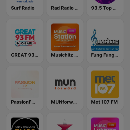
Surf Radio
Rad Radio 89.5
93.5 Top Radio FM
GREAT 93 | ONAIR
Musichitz Radio Music All Day All Night
Fung Fung Fung Bangkok
PassionFM by ONAIR PLUS Thailand
MUNforward
Met 107 FM