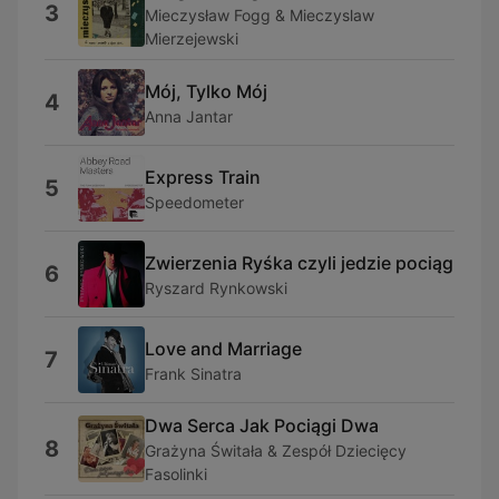
3
Mieczysław Fogg & Mieczyslaw
Mierzejewski
Mój, Tylko Mój
4
Anna Jantar
Express Train
5
Speedometer
Zwierzenia Ryśka czyli jedzie pociąg
6
Ryszard Rynkowski
Love and Marriage
7
Frank Sinatra
Dwa Serca Jak Pociągi Dwa
8
Grażyna Świtała & Zespół Dziecięcy
Fasolinki