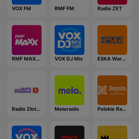
VOX FM
RMF FM
Radio ZET
RMF MAXXX
VOX DJ Mix
ESKA Warszawa
Radio Złote Przeboje
Meloradio
Polskie Radio Program I (PR1) Jedynka