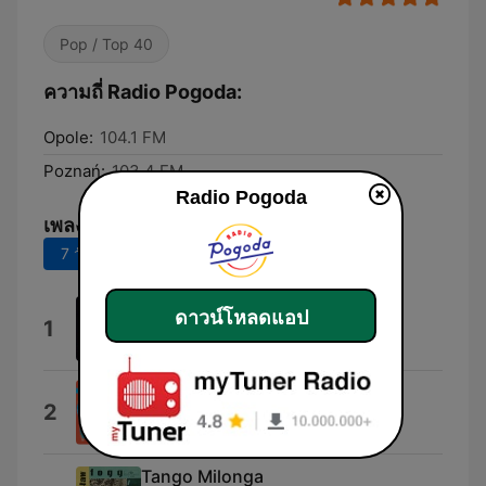
Pop / Top 40
ความถี่ Radio Pogoda:
Opole:
104.1 FM
Poznań:
103.4 FM
Radio Pogoda
เพลงยอดนิยม
7 วันที่ผ่านมา
30 วันที่ผ่านมา
Złote Święta
ดาวน์โหลดแอป
1
Zdzislawa Sosnicka
Felicità
2
Al Bano & Romina Power
Tango Milonga