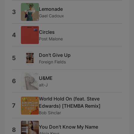
Lemonade
3
Gael Cadoux
Circles
4
Post Malone
Don't Give Up
5
Foreign Fields
U&ME
6
alt-J
World Hold On (feat. Steve
7
Edwards) [THEMBA Remix]
Bob Sinclar
You Don't Know My Name
8
Alicia Keys