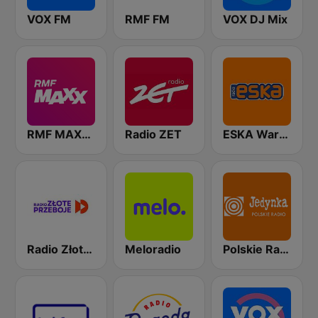
VOX FM
RMF FM
VOX DJ Mix
RMF MAXXX
Radio ZET
ESKA Warszawa
Radio Złote Przeboje
Meloradio
Polskie Radio Program I (PR1) Jedynka