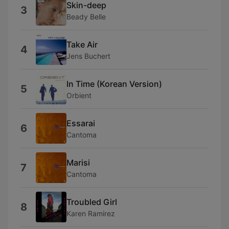
Skin-deep
3
Beady Belle
Take Air
4
Jens Buchert
In Time (Korean Version)
5
Orbient
Essarai
6
Cantoma
Marisi
7
Cantoma
Troubled Girl
8
Karen Ramirez