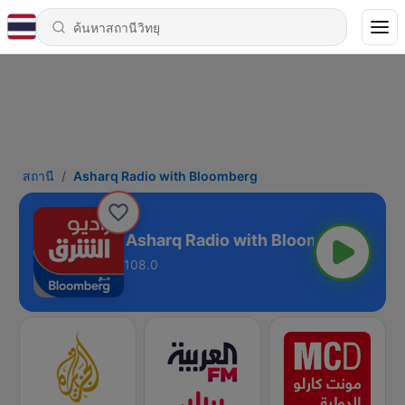
สถานี
Asharq Radio with Bloomberg
Asharq Radio with Bloomberg
108.0