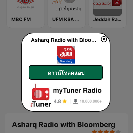
MBC FM
UFM KSA (يو إف إم)
Jeddah Radio اذاعة جدة
Asharq Radio with Bloomberg
ดาวน์โหลดแอป
Asharq Radio with Bloomberg