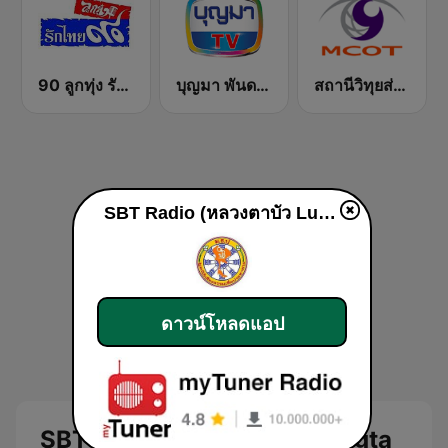
90 ลูกทุ่ง รักไทย
บุญมา พันดวง (Boonma FM)
สถานีวิทุยส่วนภูมิภาค MCOT Radio ลำปาง
SBT Radio (หลวงตาบัว Luangta Maha Bua)
ดาวน์โหลดแอป
SBT Radio (หลวงตาบัว Luangta