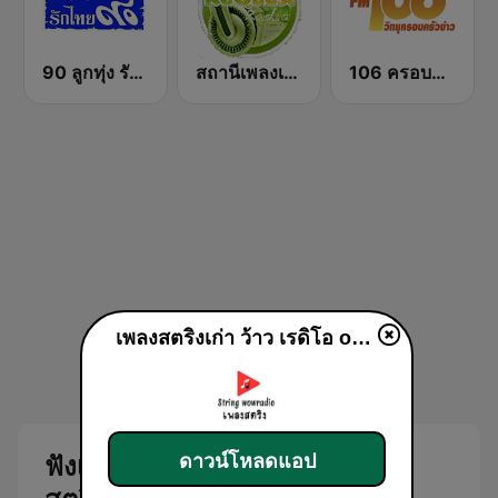
90 ลูกทุ่ง รักไทย
สถานีเพลงเพื่อชีวิต Request Radio For Life
106 ครอบครัวข่าว
เพลงสตริงเก่า ว้าว เรดิโอ online
ดาวน์โหลดแอป
ฟังเพลงออนไลน์ยุค90 กับ เพลง