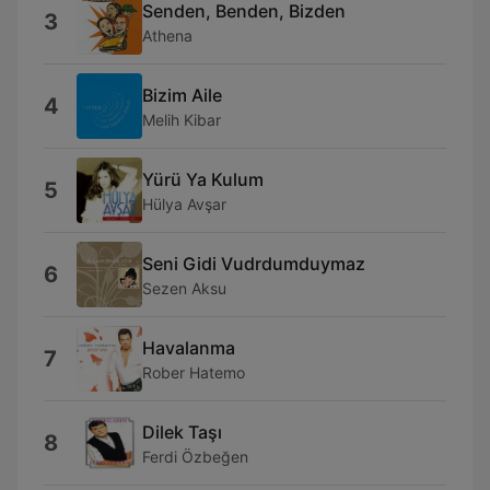
Senden, Benden, Bizden
3
Athena
Bizim Aile
4
Melih Kibar
Yürü Ya Kulum
5
Hülya Avşar
Seni Gidi Vudrdumduymaz
6
Sezen Aksu
Havalanma
7
Rober Hatemo
Dilek Taşı
8
Ferdi Özbeğen