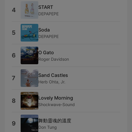
START
4
DEPAPEPE
Soda
5
DEPAPEPE
O Gato
6
Roger Davidson
Sand Castles
7
Herb Ohta, Jr.
Lovely Morning
8
Shockwave-Sound
舞動靈魂的溫度
9
Don Tung