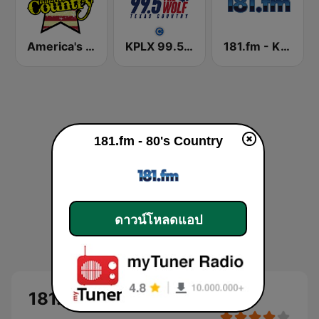
America's Country
KPLX 99.5 The Wolf FM
181.fm - Kickin' Country
181.fm - 80's Country
ดาวน์โหลดแอป
181.fm - 80's Country