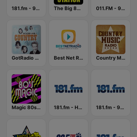
181.fm - 90's Country
The Big 80s Station
011.FM - 90s Country
GotRadio - Classic Country
Best Net Radio - Country Oldies
Country Music Radio - 80's Country
Magic 80s Florida
181.fm - Highway 181
181.fm - 90's Alternative