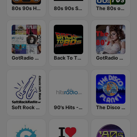
80s 90s Hits Radio
80s 90s Super Dance
The 80s on the 80s
GotRadio - 90's
Back To The 80's Radio
GotRadio - 80s
Soft Rock Radio
90's Hits - Hits Radio
The Disco Planet