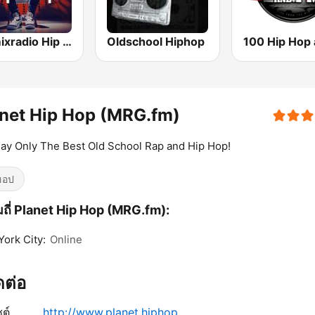
Hotmixradio Hip Hop
Oldschool Hiphop
net Hip Hop (MRG.fm)
ay Only The Best Old School Rap and Hip Hop!
ฮอป
ถี่ Planet Hip Hop (MRG.fm):
ork City:
Online
ิดต่อ
ซต์
http://www.planet.hiphop