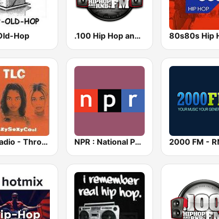
Old-Hop
.100 Hip Hop and RNB.FM
80s80s Hip 
GotRadio - Throwback Jamz
NPR : National Public Radio