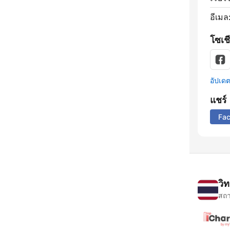
อีเมล
โซเชี
อัปเดตข
แชร์
Fa
วิ
สถา