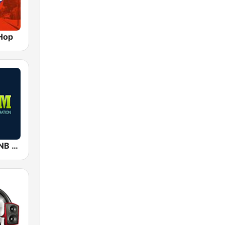
Hop
2000 FM - RNB and Hip Hop