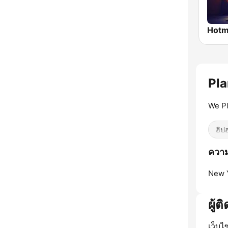
Pla
We Pl
ฮิป
ความ
New Y
ผู้ต
เว็บไ