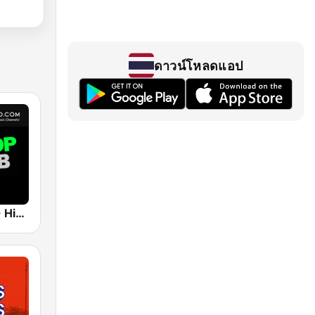
ดาวน์โหลดแอป
UrbanRadio - Hip Hop & RnB