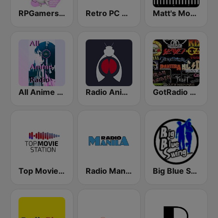
RPGamers Network Game Music Radio
Retro PC GAME Streaming Radio
Matt's Movie Trax
All Anime Radio
Radio Anime 24
GotRadio - Rockin' 80's
Top Movie Station
Radio Manila
Big Blue Swing Radio