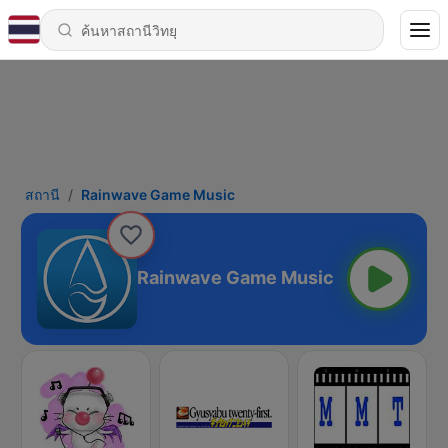
สถานี
Rainwave Game Music
Rainwave Game Music