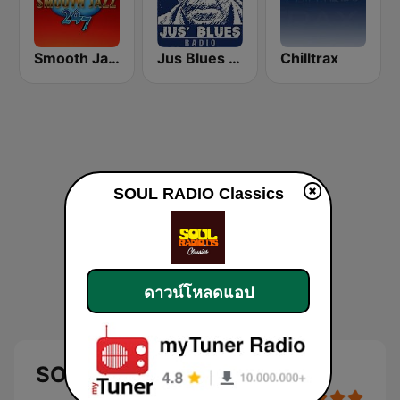
Smooth Jazz 247
Jus Blues Radio
Chilltrax
SOUL RADIO Classics
ดาวน์โหลดแอป
SOUL RADIO Classics