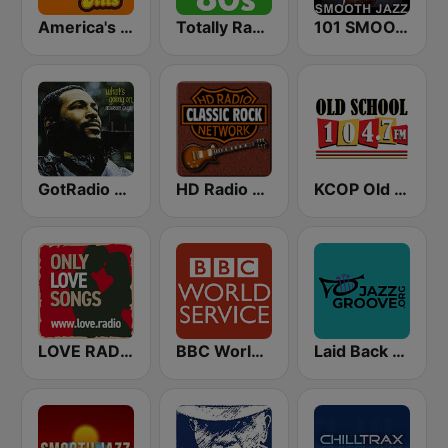
America's Greatest 70s Hits
Totally Radio 80s
101 SMOOTH JAZZ
GotRadio - R&B Classics
HD Radio - Classic Rock
KCOP Old School 104.7 FM
LOVE RADIO www.LOVE.radio
BBC World Service
Laid Back Jazz