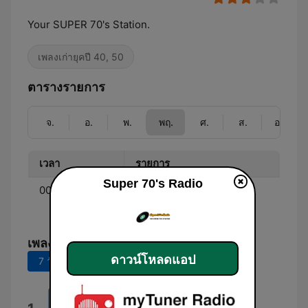
Your SUPER 70's Station.
เพลงเก่ายุคปี 40, 50
ตารางรายการ
จ.
อ.
พ.
พฤ.
ศ.
ส.
อา.
เวลา
รายการ
Super 70's Radio
00:00 - 00:00
70's Music - Music from
1970-1979.
เพลงยอดนิยม
ดาวน์โหลดแอป
7 วันที่ผ่านมา
30 วันที่ผ่านมา
70's Station