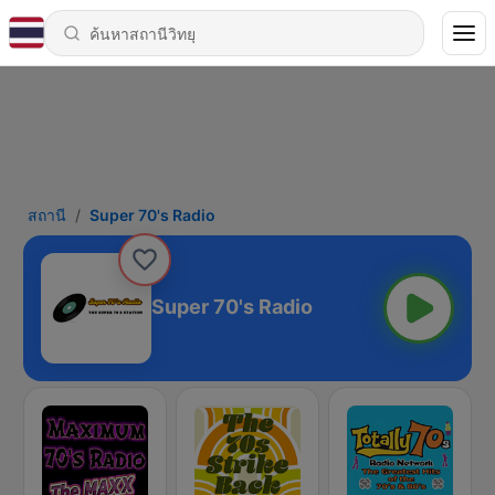
สถานี
Super 70's Radio
Super 70's Radio