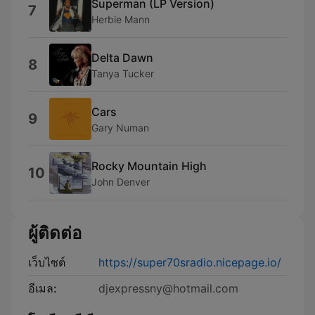
Superman (LP Version)
7
Herbie Mann
Delta Dawn
8
Tanya Tucker
Cars
9
Gary Numan
Rocky Mountain High
10
John Denver
ผู้ติดต่อ
เว็บไซต์
https://super70sradio.nicepage.io/
อีเมล:
djexpressny@hotmail.com