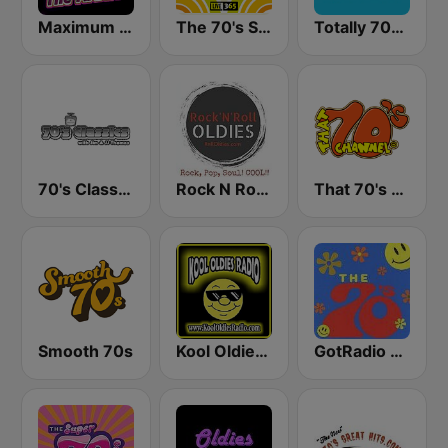
Maximum 70's Radio
The 70's Strike Back
Totally 70s Radio Network
70's Classics
Rock N Roll Oldies Radio
That 70's Channel
Smooth 70s
Kool Oldies Radio
GotRadio - 70s