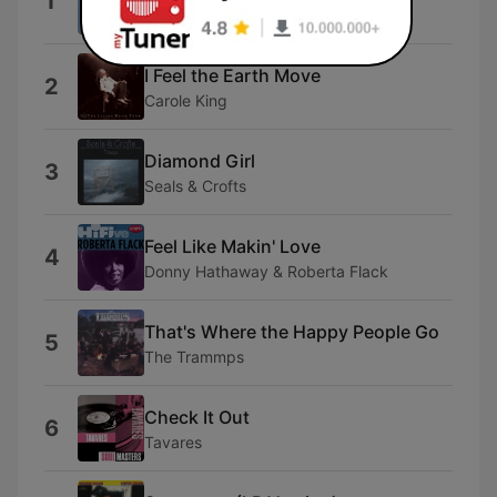
1
KS
I Feel the Earth Move
2
Carole King
Diamond Girl
3
Seals & Crofts
Feel Like Makin' Love
4
Donny Hathaway & Roberta Flack
That's Where the Happy People Go
5
The Trammps
Check It Out
6
Tavares