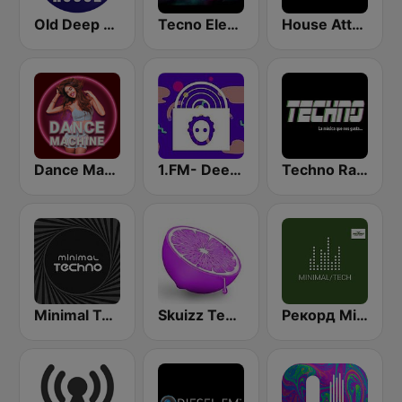
Old Deep House Music
Tecno Electro
House Attack Radio
Dance Machine
1.FM- Deep Techno & Tech House
Techno Radio
Minimal Techno Radio
Skuizz Tech-House
Рекорд Minimal/Tech (Record Minimal/Tech)