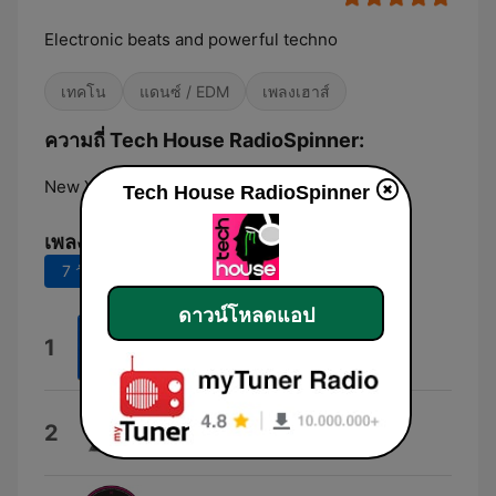
Electronic beats and powerful techno
เทคโน
แดนซ์ / EDM
เพลงเฮาส์
ความถี่ Tech House RadioSpinner:
New York City:
Online
Tech House RadioSpinner
เพลงยอดนิยม
7 วันที่ผ่านมา
30 วันที่ผ่านมา
ดาวน์โหลดแอป
Lost Unit
1
Daniel Jaeger
Shaman (Dennis Cruz Remix)
2
Andy MacDougall