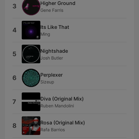
Higher Ground
3
Gene Farris
Its Like That
4
Ming
Nightshade
5
Josh Butler
Perplexer
6
Sizeup
Diva (Original Mix)
7
Ruben Mandolini
Rosa (Original Mix)
8
Rafa Barrios