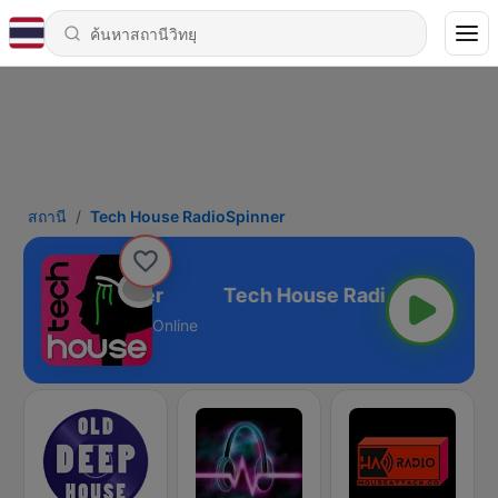
สถานี
Tech House RadioSpinner
se RadioSpinner
Online