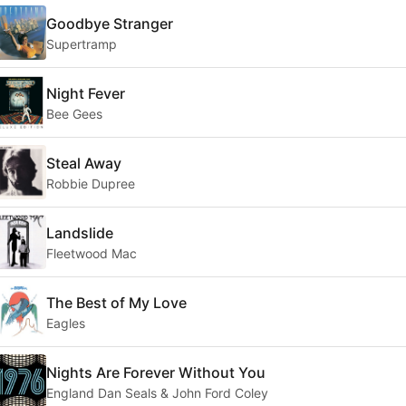
Goodbye Stranger
Supertramp
Night Fever
Bee Gees
Steal Away
Robbie Dupree
Landslide
Fleetwood Mac
The Best of My Love
Eagles
Nights Are Forever Without You
England Dan Seals & John Ford Coley