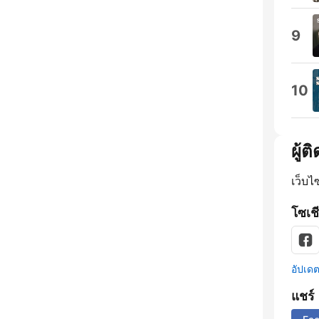
9
10
ผู้ต
เว็บไ
โซเชี
อัปเดตข
แชร์