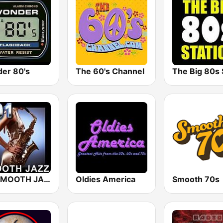
er 80's
The 60's Channel
101 SMOOTH JAZZ
Oldies America
Smooth 70s