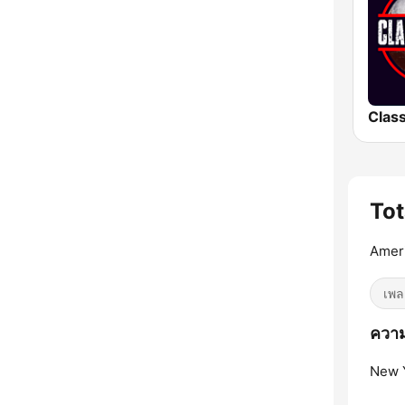
Tot
Ameri
เพล
ความ
New Y