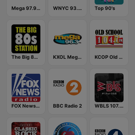
Mega 97.9 FM
WNYC 93.9 FM
Top 90's
The Big 80s Station
KXOL Mega 96.3 FM
KCOP Old School 104.7 FM
FOX News Radio
BBC Radio 2
WBLS 107.5 FM (US Only)