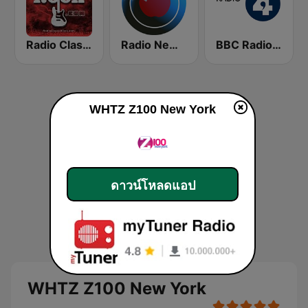
Radio Classic Rock
Radio New York Live
BBC Radio 4
WHTZ Z100 New York
ดาวน์โหลดแอป
WHTZ Z100 New York