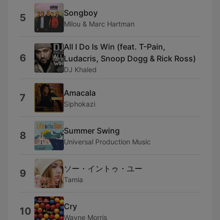
Songboy
5
Milou & Marc Hartman
All I Do Is Win (feat. T-Pain,
6
Ludacris, Snoop Dogg & Rick Ross)
DJ Khaled
Amacala
7
Siphokazi
Summer Swing
8
Universal Production Music
ソー・イントゥ・ユー
9
Tamia
Cry
10
Wayne Morris