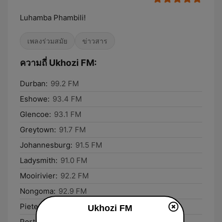
Luhamba Phambili!
เพลงร่วมสมัย
ข่าวสาร
ความถี่ Ukhozi FM:
Durban:
99.2 FM
Eshowe:
93.4 FM
Glencoe:
93.1 FM
Greytown:
91.7 FM
Johannesburg:
91.5 FM
Ladysmith:
91.0 FM
Mooirivier:
92.2 FM
Nongoma:
92.9 FM
Pietermaritzburg:
91.4 FM
Ukhozi FM
Port Shepstone:
91.3 FM