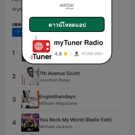
Vryheid:
91.2 FM
เพลงยอดนิยม
ดาวน์โหลดแอป
7 วันที่ผ่านมา
30 วันที่ผ่านมา
Long Strokes (feat. Oren Tsor)
1
Ziv Moran
7th Avenue South
2
Jonathan Butler
Engimthandayo
3
Mfiliseni Magubane
You Rock My World (Radio Edit)
4
Michael Jackson